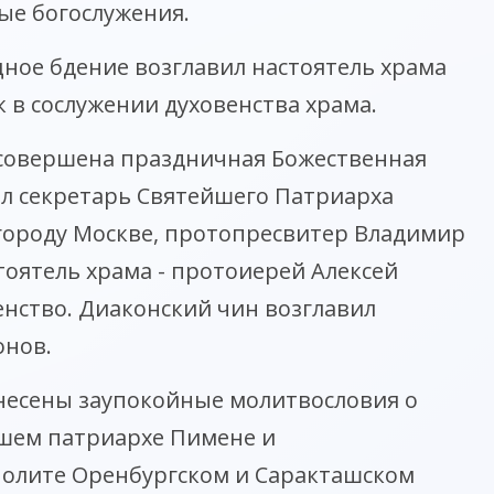
ые богослужения.
ное бдение возглавил настоятель храма
 в сослужении духовенства храма.
 совершена праздничная Божественная
ил секретарь Святейшего Патриарха
 городу Москве, протопресвитер Владимир
тоятель храма - протоиерей Алексей
енство. Диаконский чин возглавил
онов.
несены заупокойные молитвословия о
шем патриархе Пимене и
олите Оренбургском и Саракташском