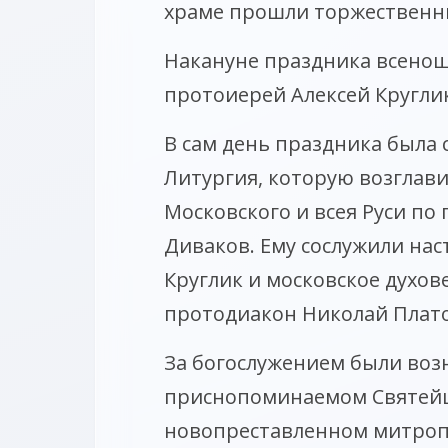
храме прошли торжественн
Накануне праздника всенощ
протоиерей Алексей Круглик
В сам день праздника была
Литургия, которую возглав
Московского и всея Руси по
Диваков. Ему сослужили нас
Круглик и московское духов
протодиакон Николай Плат
За богослужением были воз
приснопоминаемом Святей
новопреставленном митроп