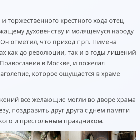
 и торжественного крестного хода отец
ужащему духовенству и молящемуся народу
 Он отметил, что приход прп. Пимена
х как до революции, так и в годы лишений
Православия в Москве, и пожелал
лаголепие, которое ощущается в храме
жений все желающие могли во дворе храма
зу, поздравить друг друга с днем памяти
кого и престольным праздником.