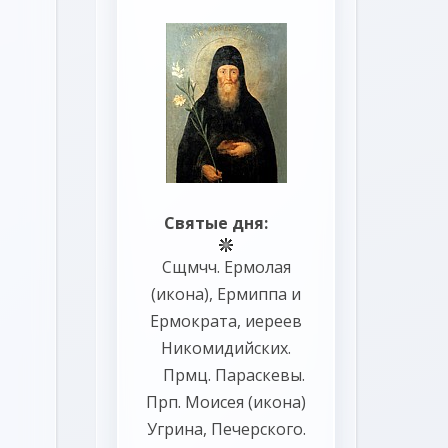
Святые дня:
Сщмчч.
Ермолая
(
икона
),
Ермиппа
и
Ермократа
, иереев
Никомидийских.
Прмц.
Параскевы
.
Прп.
Моисея
(
икона
)
Угрина, Печерского.