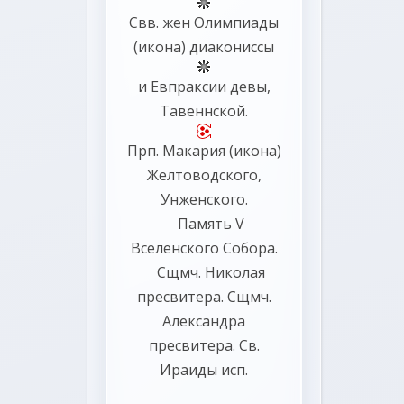
Свв. жен
Олимпиады
(
икона
) диакониссы
и
Евпраксии
девы,
Тавеннской.
Прп.
Макария
(
икона
)
Желтоводского,
Унженского.
Память
V
Вселенского Собора
.
Сщмч.
Николая
пресвитера. Сщмч.
Александра
пресвитера. Св.
Ираиды
исп.