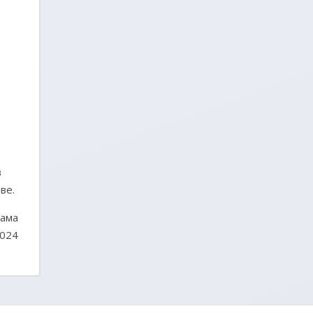
в
ве.
рама
2024