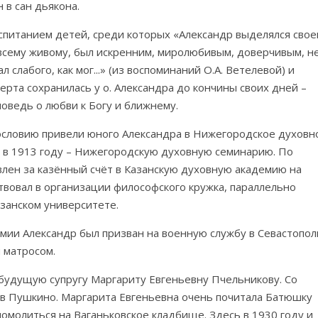
 в сан дьякона.
спитанием детей, среди которых «Александр выделялся свое
всему живому, был искренним, миролюбивым, доверчивым, н
 слабого, как мог...» (из воспоминаний О.А. Ветелевой) и
рта сохранилась у о. Александра до кончины своих дней –
оведь о любви к Богу и ближнему.
гословию привели юного Александра в Нижегородское духовн
 а в 1913 году – Нижегородскую духовную семинарию. По
лен за казённый счёт в Казанскую духовную академию на
твовал в организации философского кружка, параллельно
занском университете.
мии Александр был призван на военную службу в Севастопол
 матросом.
ю будущую супругу Маргариту Евгеньевну Пчельникову. Со
 в Пушкино. Маргарита Евгеньевна очень почитала Батюшку
омолиться на Ваганьковское кладбище. Здесь в 1930 году и