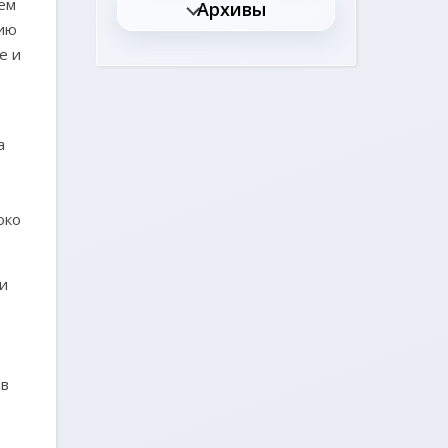
лем
Архивы
нию
е и
а
око
и
ав