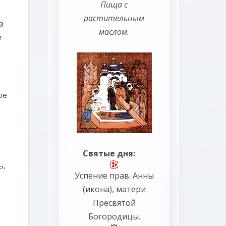
Пища с
растительным
й
маслом.
е
ое
Святые дня:
ь,
Успение прав.
Анны
(
икона
), матери
Пресвятой
Богородицы.