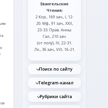
Евангельские
Чтения:
2 Кор., 169 зач., I, 12-
20.
Мф., 91 зач., XXII,
ьим
23-33.
Прав. Анны:
та
Гал., 210 зач.
(от полу́), IV, 22-31.
ло
Лк., 36 зач., VIII, 16-21.
я
Поиск по сайту
Telegram-канал
Рубрики сайта
сов