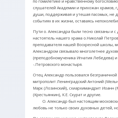
по гомилетике и нравственному богословию,
слушателей Академии и прихожан храмов, 
души, поддерживая и утешая пасомых, не д
событиях в их жизни, оставаясь непоколеб
Пути о. Александра были тесно связаны и с
настоятель нашего храма о.Николай Петров
преподавателя нашей Воскресной школы, мо
Александром связывало многолетнее духов
(преподобномученика Игнатия Лебедева) и
-.Петровского монастыря.
Отец Александр пользовался безграничной
митрополит Ленинградский Антоний (Мельн
Марк (Лозинский), схиархимандрит Иоанн (
(Крестьянкин), К.Е. Скурат и другие.
О. Александр был настоящим московским 
любовь не только своих духовных детей, но