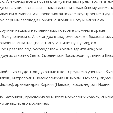
 о. Александр всегда оставался чутким пастырем, воспитате
где он служил, оставаясь внимательным к малейшему движе
авая им отчаиваться, превозмогая всякое неустроение в душ
имо верным заповеди Божией о любви к Богу и ближнему
.
 другими нашими наставниками, которые служили в храме –
 был учеником о. Александра в академическом образовании, 
нахиню Игнатию (Валентину Ильиничну Пузик), с о.
ное братство под руководством Архимандрита Агафона
 других старцев Свято-Смоленской Зосимовой пустыни и Выс
 любовью студентов духовных школ. Среди его учеников был
иков), митрополит Волоколамский Питирим (Нечаев), игумен
Маслов), архимандрит Кирилл (Павлов), архимандрит Иоанн
Батюшкой, прослужив во многих московских храмах, сниск
 и знавших его москвичей.