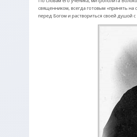
По словам его ученика, митрополита Волок
священником, всегда готовым «принять на 
перед Богом и раствориться своей душой с 