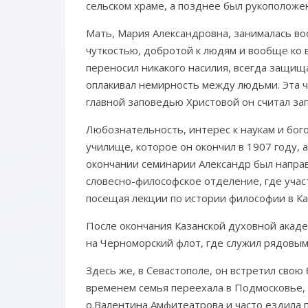
сельском храме, а позднее был рукоположен
Мать, Мария Александровна, занималась во
чуткостью, добротой к людям и вообще ко 
переносил никакого насилия, всегда защищал
оплакивал немирность между людьми. Эта че
главной заповедью Христовой он считал зап
Любознательность, интерес к наукам и бо
училище, которое он окончил в 1907 году,
окончании семинарии Александр был направ
словесно-философское отделение, где учас
посещая лекции по истории философии в Ка
После окончания Казанской духовной акаде
на Черноморский флот, где служил рядовым
Здесь же, в Севастополе, он встретил сво
временем семья переехала в Подмосковье,
о.Валентина Амфитеатрова и часто ездила п