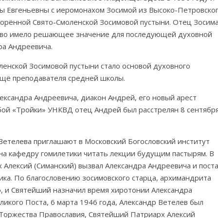
ы Евгеньевны с иеромонахом Зосимой из Высоко-Петровско
зорённой Свято-Смоленской Зосимовой пустыни. Отец Зосим
ство имело решающее значение для последующей духовной
ра Андреевича.
ленской Зосимовой пустыни стало основой духовного
 ещё преподавателя средней школы.
лександра Андреевича, диакон Андрей, его новый арест
бой «Тройки» УНКВД отец Андрей был расстрелян 8 сентябр
Ветелева приглашают в Московский Богословский институт
 на кафедру гомилетики читать лекции будущим пастырям. В
 Алексий (Симанский) вызвал Александра Андреевича и пост
ика. По благословению зосимовского старца, архимандрита
но, и Святейший назначил время хиротонии Александра
икого Поста, 6 марта 1946 года, Александр Ветелев был
ь Торжества Православия, Святейший Патриарх Алексий