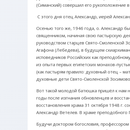
(Симанский) совершил его рукоположение в
С этого дня отец Александр, иерей Алексан
Осенью того же, 1946 года, о. Александр 
священником, начиная свою пастырскую де
руководством старцев Свято-Смоленской З
Агафона (Лебедева), в будущем схиархиман
исповедников Российских как преподобному
из опыта первых египетских монахов-пусты
(как пастырям правило: духовный отец – ма
духовные дети Свято-Смоленской Зосимово
Вот такой молодой батюшка пришёл к нам н
годы после изгнания обновленцев и восстан
восстановления храма 31 октября 1948 г. с
Александр Ветелев. В храме преподобного П
Будучи доктором богословия, профессором 