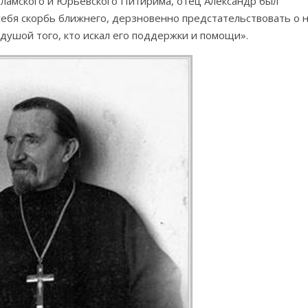
оламского и Юрьевского Питирима, отец Александр был
себя скорбь ближнего, дерзновенно предстательствовать о 
душой того, кто искал его поддержки и помощи».