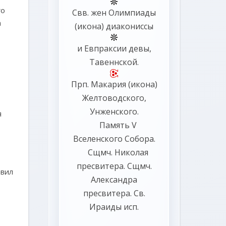
го
Свв. жен
Олимпиады
а
(
икона
) диакониссы
и
Евпраксии
девы,
Тавеннской.
Прп.
Макария
(
икона
)
Желтоводского,
Унженского.
я
Память
V
Вселенского Собора
.
Сщмч.
Николая
пресвитера. Сщмч.
авил
Александра
пресвитера. Св.
Ираиды
исп.