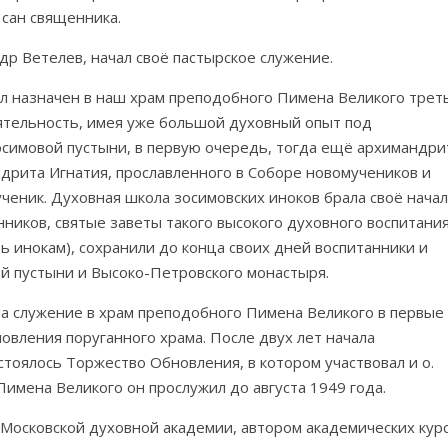
 сан священника.
др Ветелев, начал своё пастырское служение.
был назначен в наш храм преподобного Пимена Великого трет
ятельность, имея уже большой духовный опыт под
осимовой пустыни, в первую очередь, тогда ещё архимандри
дрита Игнатия, прославленного в Соборе новомучеников и
ченик. Духовная школа зосимовских иноков брала своё нача
нников, святые заветы такого высокого духовного воспитани
ть инокам), сохранили до конца своих дней воспитанники и
й пустыни и Высоко-Петровского монастыря.
а служение в храм преподобного Пимена Великого в первые
овления поруганного храма. После двух лет начала
остоялось Торжество Обновления, в котором участвовал и о.
имена Великого он прослужил до августа 1949 года.
Московской духовной академии, автором академических кур