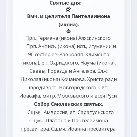
Святые дня:
Вмч. и целителя
Пантелеимона
(
икона
).
Прп.
Германа
(
икона
) Аляскинского.
Прп.
Анфисы
(
икона
) исп., игумении и
90 сестер ее. Равноапп.
Климента
(
икона
), еп. Охридского,
Наума
(
икона
),
Саввы
,
Горазда
и
Ангеляра
. Блж.
Николая
(
икона
) Кочанова, Христа ради
юродивого, Новгородского. Свт.
Иоасафа
, митр. Московского и всея Руси.
Собор Смоленских святых
.
Сщмч.
Амвросия
, еп. Сарапульского.
Сщмч.
Платона
и
Пантелеимона
пресвитера. Сщмч.
Иоанна
пресвитера.