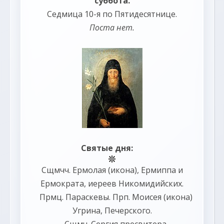
суббота.
Седмица 10-я по Пятидесятнице.
Поста нет.
Святые дня:
Сщмчч.
Ермолая
(
икона
),
Ермиппа
и
Ермократа
, иереев Никомидийских.
Прмц.
Параскевы
. Прп.
Моисея
(
икона
)
Угрина, Печерского.