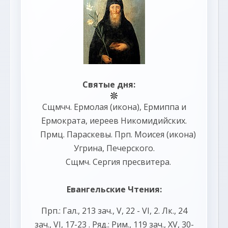
Святые дня:
Сщмчч.
Ермолая
(
икона
),
Ермиппа
и
Ермократа
, иереев Никомидийских.
Прмц.
Параскевы
. Прп.
Моисея
(
икона
)
Угрина, Печерского.
Сщмч.
Сергия
пресвитера.
Евангельские Чтения:
Прп.:
Гал., 213 зач., V, 22 - VI, 2.
Лк., 24
зач., VI, 17-23
. Ряд.:
Рим., 119 зач., XV, 30-