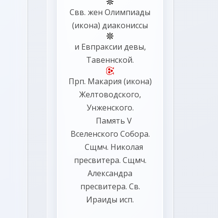
Свв. жен
Олимпиады
(
икона
) диакониссы
и
Евпраксии
девы,
Тавеннской.
Прп.
Макария
(
икона
)
Желтоводского,
Унженского.
Память
V
Вселенского Собора
.
Сщмч.
Николая
пресвитера. Сщмч.
Александра
пресвитера. Св.
Ираиды
исп.