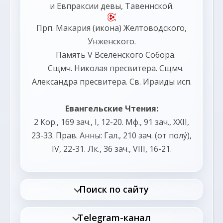
и
Евпраксии
девы, Тавеннской.
Прп.
Макария
(
икона
) Желтоводского,
Унженского.
Память
V Вселенского Собора
.
Сщмч.
Николая
пресвитера. Сщмч.
Александра
пресвитера. Св.
Ираиды
исп.
Евангельские Чтения:
2 Кор., 169 зач., I, 12-20.
Мф., 91 зач., XXII,
23-33.
Прав. Анны:
Гал., 210 зач. (от полу́),
IV, 22-31.
Лк., 36 зач., VIII, 16-21.
Поиск по сайту
Telegram-канал