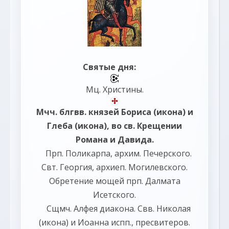
Святые дня:
Мц.
Христины
.
Мчч. блгвв. князей
Бориса
(
икона
) и
Глеба
(
икона
), во св. Крещении
Романа и Давида.
Прп.
Поликарпа
, архим. Печерского.
Свт.
Георгия
, архиеп. Могилевского.
Обретение мощей прп.
Далмата
Исетского.
Сщмч.
Алфея
диакона. Свв.
Николая
(
икона
) и
Иоанна
испп., пресвитеров.