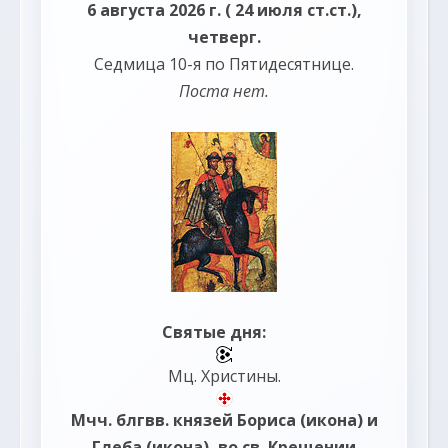
6 августа 2026 г. ( 24 июля ст.ст.),
четверг.
Седмица 10-я по Пятидесятнице.
Поста нет.
Святые дня:
Мц.
Христины
.
Мчч. блгвв. князей
Бориса
(
икона
) и
Глеба
(
икона
), во св. Крещении