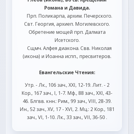
Романа и Давида.
Прп.
Поликарпа
, архим. Печерского.
Свт.
Георгия
, архиеп. Могилевского.
Обретение мощей прп.
Далмата
Исетского.
Сщмч.
Алфея
диакона. Свв.
Николая
(
икона
) и
Иоанна
испп., пресвитеров.
Евангельские Чтения:
Утр. -
Лк., 106 зач., XXI, 12-19.
Лит. -
2
Кор., 167 зач., I, 1-7.
Мф., 88 зач., XXI, 43-
46.
Блгвв. кнн.:
Рим., 99 зач., VIII, 28-39.
Ин., 52 зач., XV, 17 - XVI, 2.
Мц.:
2 Кор., 181
зач., VI, 1-10.
Лк., 33 зач., VII, 36-50
.