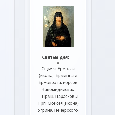
Святые дня:
Сщмчч.
Ермолая
(
икона
),
Ермиппа
и
Ермократа
, иереев
Никомидийских.
Прмц.
Параскевы
.
Прп.
Моисея
(
икона
)
Угрина, Печерского.