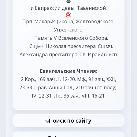
и
Евпраксии
девы, Тавеннской.
Прп.
Макария
(
икона
) Желтоводского,
Унженского.
Память
V Вселенского Собора
.
Сщмч.
Николая
пресвитера. Сщмч.
Александра
пресвитера. Св.
Ираиды
исп.
Евангельские Чтения:
2 Кор., 169 зач., I, 12-20.
Мф., 91 зач., XXII,
23-33.
Прав. Анны:
Гал., 210 зач. (от полу́),
IV, 22-31.
Лк., 36 зач., VIII, 16-21.
Поиск по сайту