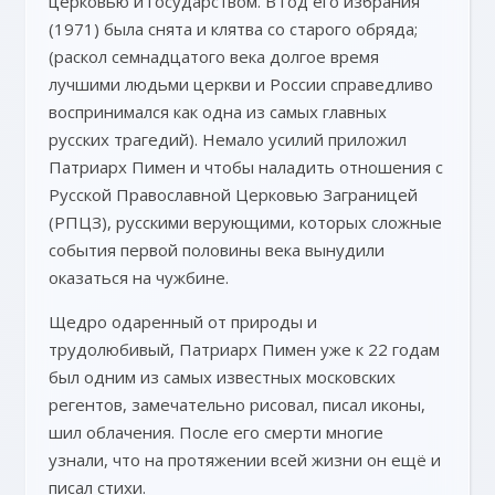
церковью и государством. В год его избрания
(1971) была снята и клятва со старого обряда;
(раскол семнадцатого века долгое время
лучшими людьми церкви и России справедливо
воспринимался как одна из самых главных
русских трагедий). Немало усилий приложил
Патриарх Пимен и чтобы наладить отношения с
Русской Православной Церковью Заграницей
(РПЦЗ), русскими верующими, которых сложные
события первой половины века вынудили
оказаться на чужбине.
Щедро одаренный от природы и
трудолюбивый, Патриарх Пимен уже к 22 годам
был одним из самых известных московских
регентов, замечательно рисовал, писал иконы,
шил облачения. После его смерти многие
узнали, что на протяжении всей жизни он ещё и
писал стихи.