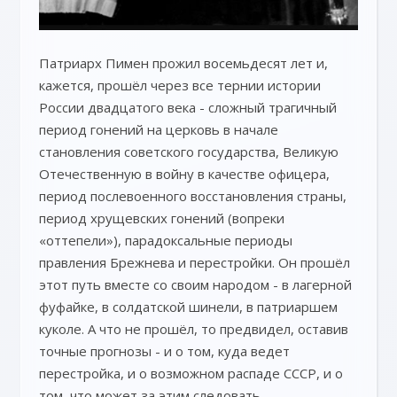
Патриарх Пимен прожил восемьдесят лет и,
кажется, прошёл через все тернии истории
России двадцатого века - сложный трагичный
период гонений на церковь в начале
становления советского государства, Великую
Отечественную в войну в качестве офицера,
период послевоенного восстановления страны,
период хрущевских гонений (вопреки
«оттепели»), парадоксальные периоды
правления Брежнева и перестройки. Он прошёл
этот путь вместе со своим народом - в лагерной
фуфайке, в солдатской шинели, в патриаршем
куколе. А что не прошёл, то предвидел, оставив
точные прогнозы - и о том, куда ведет
перестройка, и о возможном распаде СССР, и о
том, что может за этим следовать.