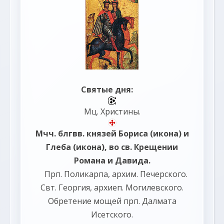
Святые дня:
Мц.
Христины
.
Мчч. блгвв. князей
Бориса
(
икона
) и
Глеба
(
икона
), во св. Крещении
Романа и Давида.
Прп.
Поликарпа
, архим. Печерского.
Свт.
Георгия
, архиеп. Могилевского.
Обретение мощей прп.
Далмата
Исетского.