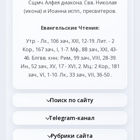
Сщмч.
Алфея
диакона. Свв.
Николая
(
икона
) и
Иоанна
испп., пресвитеров.
Евангельские Чтения:
Утр. -
Лк., 106 зач., XXI, 12-19.
Лит. -
2
Кор., 167 зач., I, 1-7.
Мф., 88 зач., XXI, 43-
46.
Блгвв. кнн.:
Рим., 99 зач., VIII, 28-39.
Ин., 52 зач., XV, 17 - XVI, 2.
Мц.:
2 Кор., 181
зач., VI, 1-10.
Лк., 33 зач., VII, 36-50
.
Поиск по сайту
Telegram-канал
Рубрики сайта