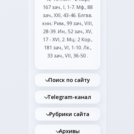
167 зач., I, 1-7.
Мф., 88
зач., XXI, 43-46.
Блгвв.
кнн.:
Рим., 99 зач., VIII,
28-39.
Ин., 52 зач., XV,
17 - XVI, 2.
Мц.:
2 Кор.,
181 зач., VI, 1-10.
Лк.,
33 зач., VII, 36-50
.
Поиск по сайту
Telegram-канал
Рубрики сайта
Архивы