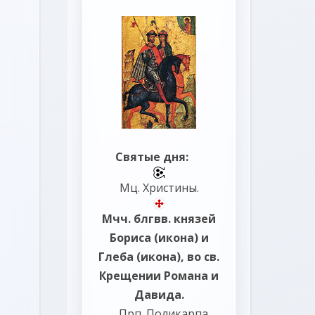
Святые дня:
Мц.
Христины
.
Мчч. блгвв. князей
Бориса
(
икона
) и
Глеба
(
икона
), во св.
Крещении Романа и
Давида.
Прп.
Поликарпа
,