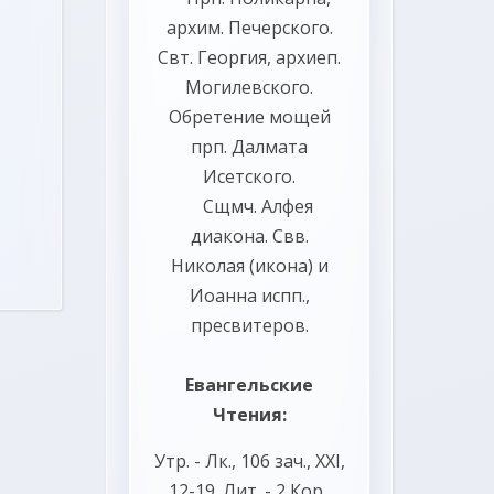
архим. Печерского.
Свт.
Георгия
, архиеп.
Могилевского.
Обретение мощей
прп.
Далмата
Исетского.
Сщмч.
Алфея
диакона. Свв.
Николая
(
икона
) и
Иоанна
испп.,
пресвитеров.
Евангельские
Чтения:
Утр. -
Лк., 106 зач., XXI,
12-19.
Лит. -
2 Кор.,