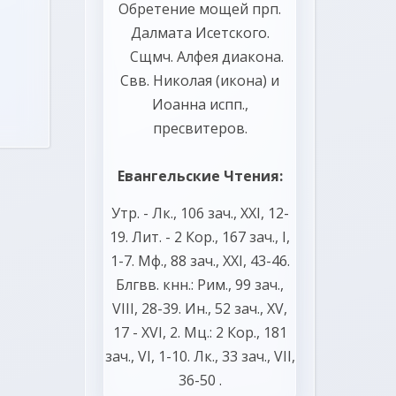
Обретение мощей прп.
Далмата
Исетского.
Сщмч.
Алфея
диакона.
Свв.
Николая
(
икона
) и
Иоанна
испп.,
пресвитеров.
Евангельские Чтения:
Утр. -
Лк., 106 зач., XXI, 12-
19.
Лит. -
2 Кор., 167 зач., I,
1-7.
Мф., 88 зач., XXI, 43-46.
Блгвв. кнн.:
Рим., 99 зач.,
VIII, 28-39.
Ин., 52 зач., XV,
17 - XVI, 2.
Мц.:
2 Кор., 181
зач., VI, 1-10.
Лк., 33 зач., VII,
36-50
.