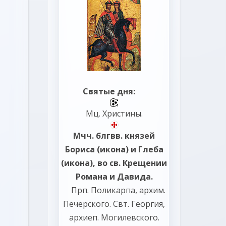
Святые дня:
Мц.
Христины
.
Мчч. блгвв. князей
Бориса
(
икона
) и
Глеба
(
икона
), во св. Крещении
Романа и Давида.
Прп.
Поликарпа
, архим.
Печерского. Свт.
Георгия
,
архиеп. Могилевского.