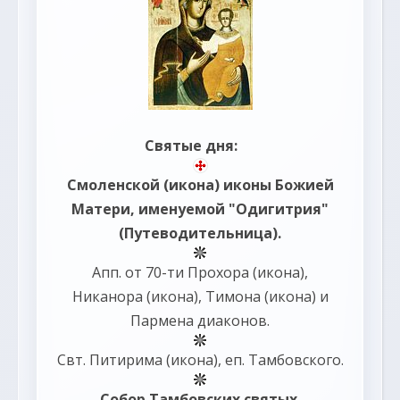
Святые дня:
Смоленской
(
икона
) иконы Божией
Матери, именуемой "Одигитрия"
(Путеводительница).
Апп. от 70-ти
Прохора
(
икона
),
Никанора
(
икона
),
Тимона
(
икона
) и
Пармена
диаконов.
Свт.
Питирима
(
икона
), еп. Тамбовского.
Собор
Тамбовских святых.