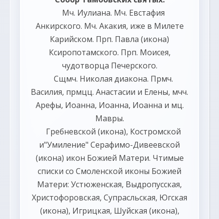
Мч.
Иулиана
. Мч.
Евстафия
Анкирского. Мч.
Акакия
, иже в Милете
Карийском. Прп.
Павла
(
икона
)
Ксиропотамского. Прп.
Моисея
,
чудотворца Печерского.
Сщмч.
Николая
диакона. Прмч.
Василия
, прмцц.
Анастасии
и
Елены
, мчч.
Арефы
,
Иоанна
,
Иоанна
,
Иоанна
и мц.
Мавры
.
Гребневской
(
икона
),
Костромской
и"Умиление"
Серафимо-Дивеевской
(
икона
) икон Божией Матери. Чтимые
списки со Смоленской иконы Божией
Матери:
Устюженская
,
Выдропусская
,
Христофоровская
,
Супрасльская
,
Югская
(
икона
),
Игрицкая
,
Шуйская
(
икона
),