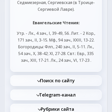
Седмиезерная
,
Сергиевская
(в Троице-
Сергиевой Лавре).
Евангельские Чтения:
Утр. -
Лк., 4 зач., I, 39-49, 56.
Лит. -
2 Кор.,
171 зач., II, 3-15.
Мф., 94 зач., XXIII, 13-22.
Богородицы:
Флп., 240 зач., II, 5-11.
Лк.,
54 зач., X, 38-42; XI, 27-28.
Свт.:
Евр., 335
зач., XIII, 17-21.
Лк., 24 зач., VI, 17-23
.
Поиск по сайту
Telegram-канал
Рубрики сайта