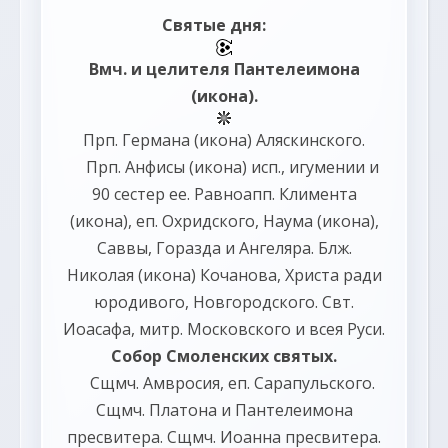
Святые дня:
Вмч. и целителя
Пантелеимона
(
икона
).
Прп.
Германа
(
икона
) Аляскинского.
Прп.
Анфисы
(
икона
) исп., игумении и
90 сестер ее. Равноапп.
Климента
(
икона
), еп. Охридского,
Наума
(
икона
),
Саввы
,
Горазда
и
Ангеляра
. Блж.
Николая
(
икона
) Кочанова, Христа ради
юродивого, Новгородского. Свт.
Иоасафа
, митр. Московского и всея Руси.
Собор Смоленских святых
.
Сщмч.
Амвросия
, еп. Сарапульского.
Сщмч.
Платона
и
Пантелеимона
пресвитера. Сщмч.
Иоанна
пресвитера.