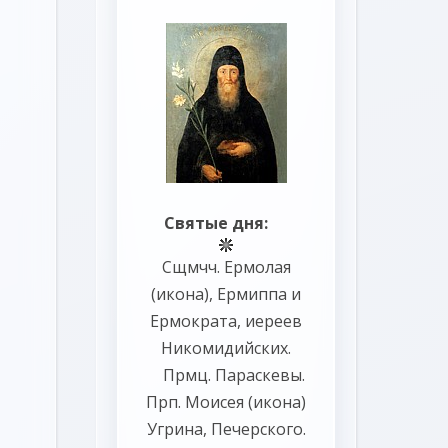
Святые дня:
Сщмчч.
Ермолая
(
икона
),
Ермиппа
и
Ермократа
, иереев
Никомидийских.
Прмц.
Параскевы
.
Прп.
Моисея
(
икона
)
Угрина, Печерского.