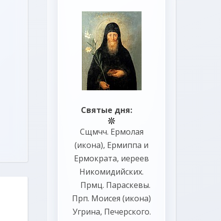
Святые дня:
Сщмчч.
Ермолая
(
икона
),
Ермиппа
и
Ермократа
, иереев
Никомидийских.
Прмц.
Параскевы
.
Прп.
Моисея
(
икона
)
Угрина, Печерского.