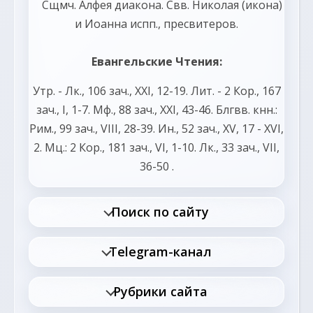
Сщмч.
Алфея
диакона. Свв.
Николая
(
икона
)
и
Иоанна
испп., пресвитеров.
Евангельские Чтения:
Утр. -
Лк., 106 зач., XXI, 12-19.
Лит. -
2 Кор., 167
зач., I, 1-7.
Мф., 88 зач., XXI, 43-46.
Блгвв. кнн.:
Рим., 99 зач., VIII, 28-39.
Ин., 52 зач., XV, 17 - XVI,
2.
Мц.:
2 Кор., 181 зач., VI, 1-10.
Лк., 33 зач., VII,
36-50
.
Поиск по сайту
Telegram-канал
Рубрики сайта