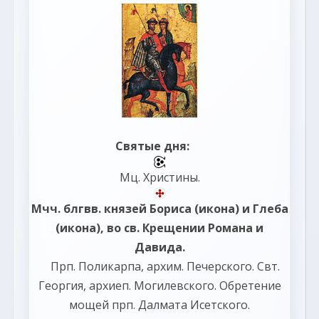
Святые дня:
Мц.
Христины
.
Мчч. блгвв. князей
Бориса
(
икона
) и
Глеба
(
икона
), во св. Крещении Романа и
Давида.
Прп.
Поликарпа
, архим. Печерского. Свт.
Георгия
, архиеп. Могилевского. Обретение
мощей прп.
Далмата
Исетского.