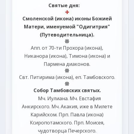
Святые дня:
Смоленской
(
икона
) иконы Божией
Матери, именуемой "Одигитрия"
(Путеводительница).
Апп. от 70-ти
Прохора
(
икона
),
Никанора
(
икона
),
Тимона
(
икона
) и
Пармена
диаконов.
Свт.
Питирима
(
икона
), еп. Тамбовского.
Собор
Тамбовских святых.
Мч.
Иулиана
. Мч.
Евстафия
Анкирского. Мч.
Акакия
, иже в Милете
Карийском. Прп.
Павла
(
икона
)
Ксиропотамского. Прп.
Моисея
,
чудотворца Печерского.