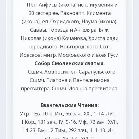
Прп.
Анфисы
(
икона
) исп., игумении и
90 сестер ее. Равноапп.
Климента
(
икона
), еп. Охридского,
Наума
(
икона
),
Саввы
,
Горазда
и
Ангеляра
. Блж.
Николая
(
икона
) Кочанова, Христа ради
юродивого, Новгородского. Свт.
Иоасафа
, митр. Московского и всея Руси.
Собор Смоленских святых
.
Сщмч.
Амвросия
, еп. Сарапульского.
Сщмч.
Платона
и
Пантелеимона
пресвитера. Сщмч.
Иоанна
пресвитера.
Евангельские Чтения:
Утр. - Ев. 10-е,
Ин., 66 зач., XXI, 1-14.
Лит. -
1 Кор., 131 зач., IV, 9-16.
Мф., 72 зач., XVII,
14-23.
Вмч.:
2 Тим., 292 зач., II, 1-10.
Ин.,
52 зач., XV, 17 - XVI, 2.