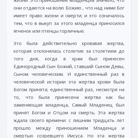
жизни. Это приношение младенцев значило, что
они отдаются на волю Божию , что над ними Бог
имеет право жизни и смерти; и это означалось
тем, что в выкуп за этого младенца приносился
ягненок или птенцы горличные.
Это была действительно кровавая жертва,
которая отклонялась столетие за столетием до
того дня, когда в храм был принесен
Единородный Сын Божий, ставший Сыном Девы,
Сыном человеческим. И единственный раз в
человеческой истории эта жертва крови была
Богом принята; единственный раз, несмотря на
то, что была принесена жертва как бы
заменяющая младенца, Самый Младенец был
принят Богом и Отцом на смерть. Эта жертва
ждала своего времени: с лишним тридцать лет
прошло между приношением Младенца и
смертью созревшего Иисуса. Но эта жертва