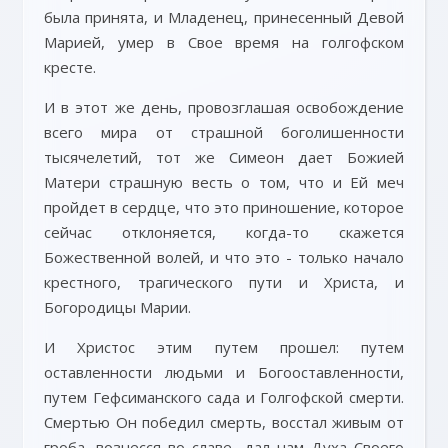
была принята, и Младенец, принесенный Девой
Марией, умер в Свое время на голгофском
кресте.
И в этот же день, провозглашая освобождение
всего мира от страшной боголишенности
тысячелетий, тот же Симеон дает Божией
Матери страшную весть о том, что и Ей меч
пройдет в сердце, что это приношение, которое
сейчас отклоняется, когда-то скажется
Божественной волей, и что это - только начало
крестного, трагического пути и Христа, и
Богородицы Марии.
И Христос этим путем прошел: путем
оставленности людьми и Богооставленности,
путем Гефсиманского сада и Голгофской смерти.
Смертью Он победил смерть, восстал живым от
гроба, вознесся во славе, дал нам Духа Своего