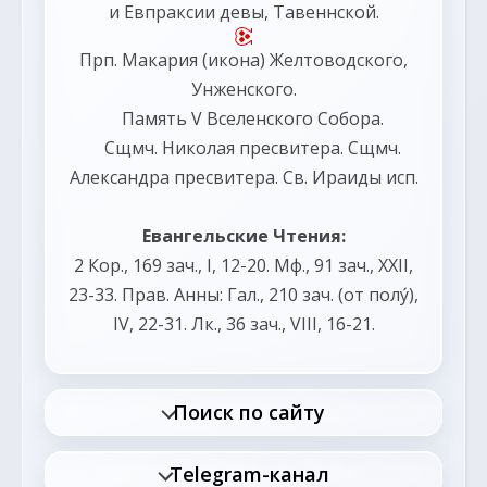
и
Евпраксии
девы, Тавеннской.
Прп.
Макария
(
икона
) Желтоводского,
Унженского.
Память
V Вселенского Собора
.
Сщмч.
Николая
пресвитера. Сщмч.
Александра
пресвитера. Св.
Ираиды
исп.
Евангельские Чтения:
2 Кор., 169 зач., I, 12-20.
Мф., 91 зач., XXII,
23-33.
Прав. Анны:
Гал., 210 зач. (от полу́),
IV, 22-31.
Лк., 36 зач., VIII, 16-21.
Поиск по сайту
Telegram-канал