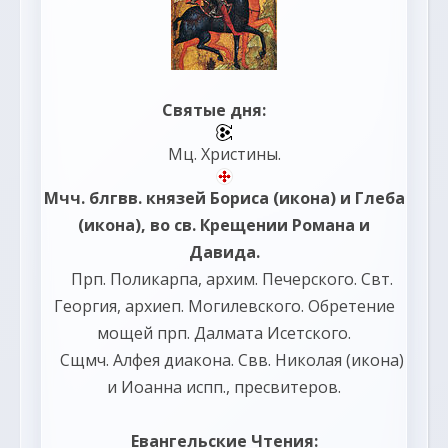
Святые дня:
Мц.
Христины
.
Мчч. блгвв. князей
Бориса
(
икона
) и
Глеба
(
икона
), во св. Крещении Романа и
Давида.
Прп.
Поликарпа
, архим. Печерского. Свт.
Георгия
, архиеп. Могилевского. Обретение
мощей прп.
Далмата
Исетского.
Сщмч.
Алфея
диакона. Свв.
Николая
(
икона
)
и
Иоанна
испп., пресвитеров.
Евангельские Чтения: