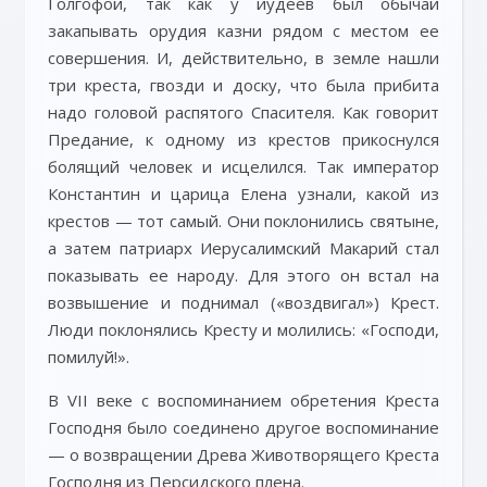
Голгофой, так как у иудеев был обычай
закапывать орудия казни рядом с местом ее
совершения. И, действительно, в земле нашли
три креста, гвозди и доску, что была прибита
надо головой распятого Спасителя. Как говорит
Предание, к одному из крестов прикоснулся
болящий человек и исцелился. Так император
Константин и царица Елена узнали, какой из
крестов — тот самый. Они поклонились святыне,
а затем патриарх Иерусалимский Макарий стал
показывать ее народу. Для этого он встал на
возвышение и поднимал («воздвигал») Крест.
Люди поклонялись Кресту и молились: «Господи,
помилуй!».
В VII веке с воспоминанием обретения Креста
Господня было соединено другое воспоминание
— о возвращении Древа Животворящего Креста
Господня из Персидского плена.