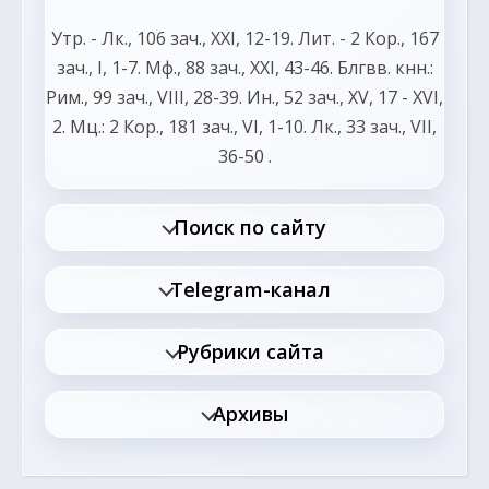
Утр. -
Лк., 106 зач., XXI, 12-19.
Лит. -
2 Кор., 167
зач., I, 1-7.
Мф., 88 зач., XXI, 43-46.
Блгвв. кнн.:
Рим., 99 зач., VIII, 28-39.
Ин., 52 зач., XV, 17 - XVI,
2.
Мц.:
2 Кор., 181 зач., VI, 1-10.
Лк., 33 зач., VII,
36-50
.
Поиск по сайту
Telegram-канал
Рубрики сайта
Архивы