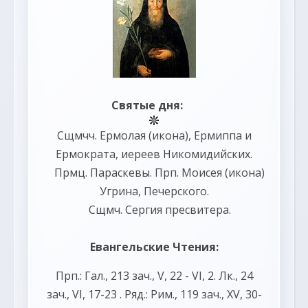
Святые дня:
Сщмчч.
Ермолая
(
икона
),
Ермиппа
и
Ермократа
, иереев Никомидийских.
Прмц.
Параскевы
. Прп.
Моисея
(
икона
)
Угрина, Печерского.
Сщмч.
Сергия
пресвитера.
Евангельские Чтения:
Прп.:
Гал., 213 зач., V, 22 - VI, 2.
Лк., 24
зач., VI, 17-23
. Ряд.:
Рим., 119 зач., XV, 30-